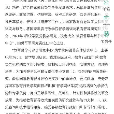
为深入贯彻落实《关于深化新时代教育督导体制机制改革的意
见》精神，结合国家教育督导事业发展需求，系统开展教育重大问
邮箱
题调研、政策咨询、信息交流、标准工具研发、督导评估服务、督
导改革指导、督导人才培养等工作，为国家教育督导决策提供政策
公告
咨询与服务，将国家教育行政学院督学培训与教育督导研究深度结
合，
2021
年
3
月经学院党委会研究，决定成立
“
教育督导与评价研究
零信任
中心
”
，由樊平军研究员担任中心主任。
“
教育督导与评价研究中心
”
为学院内设非实体研究中心，主要
职能为：
1
、督学培训研究。瞄准各级政府、教育行政部门和教育
督导机构的督学培训需求，研制项目培训指南、实施方案、管理办
法等，为加强督学队伍建设提供专业支撑；
2
、督导理论与政策研
究。聚焦国家教育督导理论与实践中的重难点、热点问题，充分发
挥国家教育行政学院面授培训和
“
督学网络学院
”
远程培训的学员优
势和专家优势，努力贡献前瞻性、战略性、针对性和操作性的研究
成果，为推动教育督导政策落实提供研究建议与智力支持；
3
、政
策咨询和技术指导服务。接受各级教育行政部门和督导部门委托，