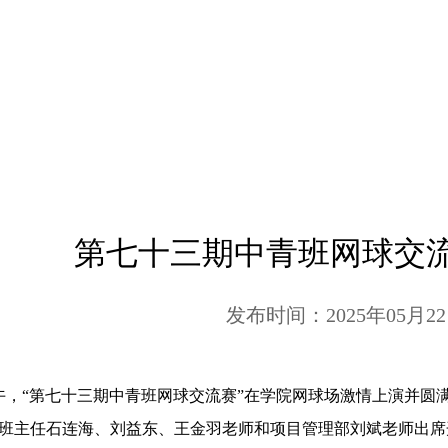
第七十三期中青班网球交
发布时间：2025年05月2
下午，“第七十三期中青班网球交流赛”在学院网球场激情上演并
班主任石连海、刘益东、王金羽老师和项目管理部刘斌老师出席