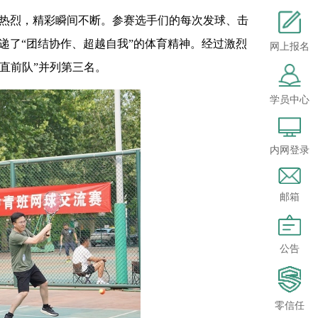
热烈，精彩瞬间不断。参赛选手们的每次发球、击
递了“团结协作、超越自我”的体育精神。经过激烈
网上报名
网直前队”并列第三名。
学员中心
内网登录
邮箱
公告
零信任