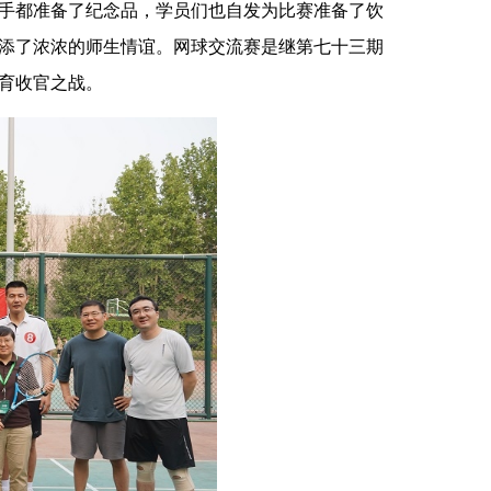
手都准备了纪念品，学员们也自发为比赛准备了饮
添了浓浓的师生情谊。网球交流赛是继第七十三期
育收官之战。