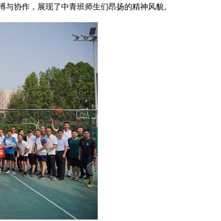
拼搏与协作，展现了中青班师生们昂扬的精神风貌。