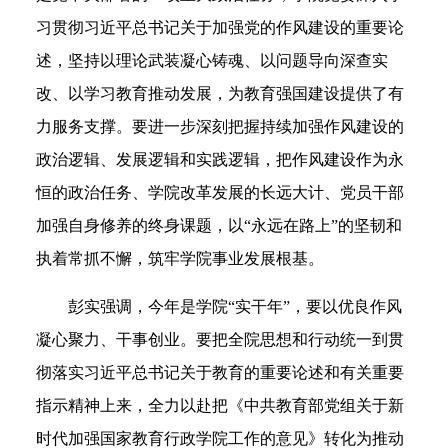
习
贯彻
习近平总书记关于加强党的作风建设的重要论
述
，
坚持以理论武装凝心铸魂
、
以问题导向深查实
改
、
以学习教育推动发展
，为
教育强国建设
提供了有
力服务支撑。要进一步
深刻把握持续加强作风建设的
政治逻辑、发展逻辑和实践逻辑
，
把作风建设作为永
恒的政治任务
、学院
改革发展的长远大计
、
党员干部
加强自身修养的终身课题
，
以
“永远在路上”的坚韧和
执着常抓不懈，筑牢学院事业发展根基。
彭实强调，
今年是
学院
“
实干年
”
，要
以优良作风
凝心聚力、干事创业
。要把全院思想和行动统一到贯
彻落实
习近平总书记关于教育的重要论述和有关重要
指示精神
上来，全力以赴把
《中共教育部党组关于新
时代加强国家教育行政学院工作的意见》转化为推动