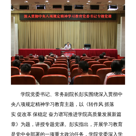
学院党委书记、常务副院长彭实
围绕深入贯彻中
央八项规定精神学习教育主题
，以《
转作风
抓落
实
促改革
保稳定
奋力谱写推进学院高质量发展新篇
章
》为题，讲授专题党课。彭实指出，
开展学习教育
是
党中央
部署的一项重大政治任务
，
学院党委
深入
学