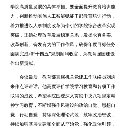
学院高质量发展的具体举措。要
全面提升教育培训能
力
，
创新推动实施人工智能赋能干部教育培训行动
，
着力推进以人事制度改革为牵引的学院综合改革实现
突破
，
正确处理改革发展稳定关系
，发扬
求真务实、
改革创新、奋发有为
的工作
作风
，
确保年度目标任务
圆满完成和
“十四五”
规划
顺利收官
，
为教育强国建设
作出新贡献
。
会议最后，教育部直属机关党建工作联络员刘炳
来作点评讲话。他高度评价学院学习教育和各项工作
取得的成效，希望学院围绕深入贯彻中央八项规定精
神学习教育，
不断增强作风建设的政治自觉、思想自
觉、行动自觉
，
持续深化理论武装
、
筑牢政治忠诚
，
持续加强
基层
党建和全面从严治党
，
强化政治引领
，