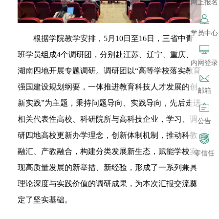
网上报名
学员中心
根据学院教学安排，5月10日至16日，三省中青
班学员组成4个调研团，分别赴江苏、辽宁、重庆、
内网登录
湖南四地开展专题调研。调研团以“高等学校落实教育
强国建设规划纲要，一体推进教育科技人才发展的创
邮箱
新实践”为主题，秉持问题导向、实践导向，先后走进
相关代表性高校、科研院所与高科技企业，学习、调
公告
研四地高校更新办学理念，创新体制机制，推动科教
融汇、产教融合，构建分类发展新生态，赋能学校实
零信任
现高质量发展的新举措、新经验，形成了一系列兼具
理论深度与实践价值的调研成果，为本次汇报交流奠
定了坚实基础。