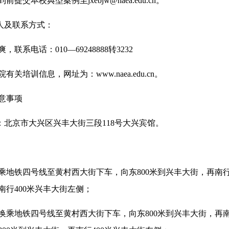
提交本校典型案例至jxebjw@naea.edu.cn。
人及联系方式：
系电话：010—69248888转3232
培训信息，网址为：www.naea.edu.cn。
意事项
北京市大兴区兴丰大街三段118号大兴宾馆。
铁四号线至黄村西大街下车，向东800米到兴丰大街，再南行4
南行400米兴丰大街左侧；
地铁四号线至黄村西大街下车，向东800米到兴丰大街，再南行